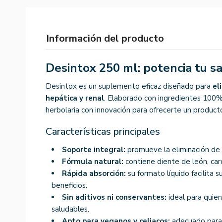
Información del producto
Desintox 250 ml: potencia tu s
Desintox es un suplemento eficaz diseñado para
el
hepática y renal
. Elaborado con ingredientes 100%
herbolaria con innovación para ofrecerte un product
Características principales
Soporte integral:
promueve la eliminación de t
Fórmula natural:
contiene diente de león, card
Rápida absorción:
su formato líquido facilita s
beneficios.
Sin aditivos ni conservantes:
ideal para quie
saludables.
Apto para veganos y celiacos:
adecuado para d