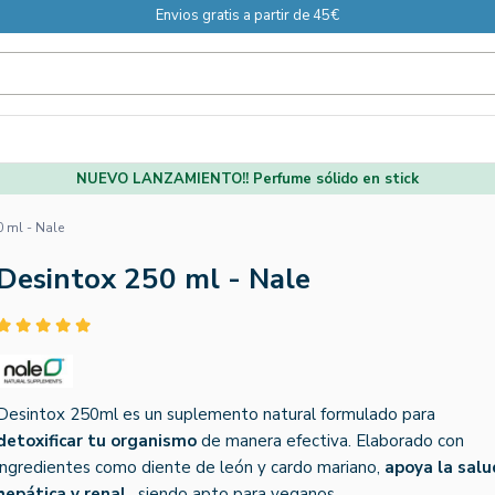
Envios gratis a partir de 45€
NUEVO LANZAMIENTO!! Perfume sólido en stick
 ml - Nale
Desintox 250 ml - Nale
Desintox 250ml es un suplemento natural formulado para
detoxificar tu organismo
de manera efectiva. Elaborado con
ingredientes como diente de león y cardo mariano,
apoya la salu
hepática y renal
, siendo apto para veganos.