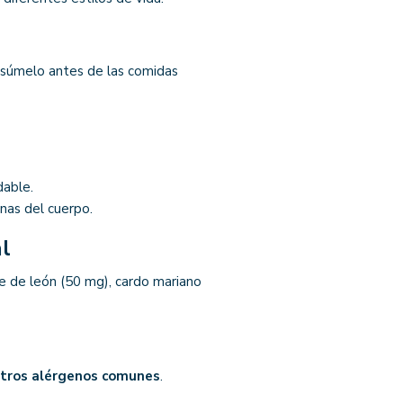
súmelo antes de las comidas
able.
inas del cuerpo.
l
e de león (50 mg), cardo mariano
 otros alérgenos comunes
.