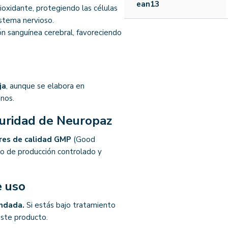
ean13
oxidante, protegiendo las células
istema nervioso.
ión sanguínea cerebral, favoreciendo
ja
, aunque se elabora en
nos.
eguridad de Neuropaz
res de calidad GMP
(Good
so de producción controlado y
e uso
endada.
Si estás bajo tratamiento
este producto.