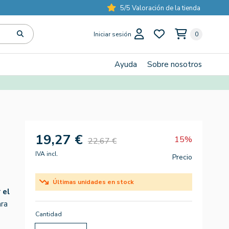
5/5 Valoración de la tienda
Iniciar sesión
0
Ayuda
Sobre nosotros
19,27 €
15%
22,67 €
IVA incl.
Precio
Últimas unidades en stock
 el
ara
Cantidad