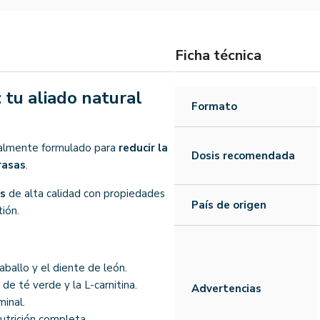
Ficha técnica
tu aliado natural
Formato
ialmente formulado para
reducir la
Dosis recomendada
rasas
.
es
de alta calidad con propiedades
País de origen
tión.
caballo y el diente de león.
 de té verde y la L-carnitina.
Advertencias
minal.
utrición completa.