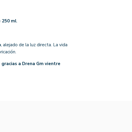
e 250 ml
.
o
, alejado de la luz directa. La vida
ricación.
a gracias a Drena Gm vientre