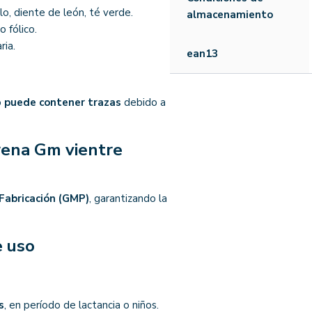
llo, diente de león, té verde.
almacenamiento
o fólico.
ria.
ean13
o
puede contener trazas
debido a
Drena Gm vientre
Fabricación (GMP)
, garantizando la
e uso
s
, en período de lactancia o niños.