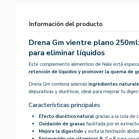
Información del producto
Drena Gm vientre plano 250ml: 
para eliminar líquidos
Este complemento alimenticio de Nale está espec
retención de líquidos y promover la quema de g
Drena Gm combina además
ingredientes natural
depurativas y diuréticas, ideal para mejorar tu diges
Características principales
Efecto diurético natural
gracias a la cola de 
Oxidación de grasas
facilitada por el extracto
Mejora la digestión
y evita la hinchazón abdo
Enriquecido con vitaminas B, C y E
para una n