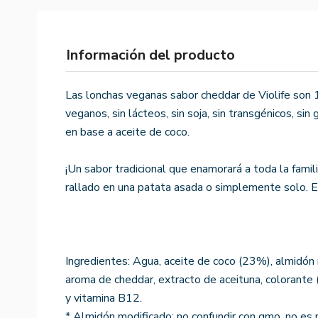
Información del producto
Las lonchas veganas sabor cheddar de Violife son
veganos, sin lácteos, sin soja, sin transgénicos, si
en base a aceite de coco.
¡Un sabor tradicional que enamorará a toda la famil
rallado en una patata asada o simplemente solo. Es 
Ingredientes: Agua, aceite de coco (23%), almidón m
aroma de cheddar, extracto de aceituna, colorante 
y vitamina B12.
* Almidón modificado: no confundir con gmo, no es