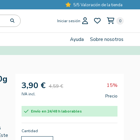
5/5 Valoración de la tienda
Iniciar sesión
0
Ayuda
Sobre nosotros
0g
3,90 €
15%
4,59 €
IVA incl.
Precio
Envío en 24/48 h laborables
s
Cantidad
Este