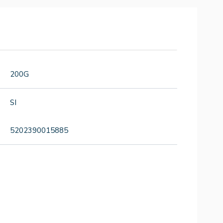
200G
SI
5202390015885