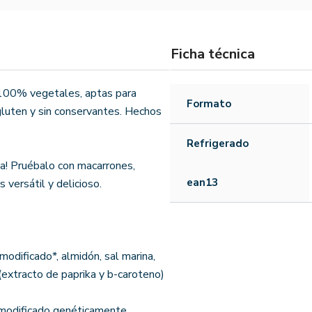
Ficha técnica
 100% vegetales, aptas para
Formato
n gluten y sin conservantes. Hechos
Refrigerado
ia! Pruébalo con macarrones,
ean13
versátil y delicioso.
odificado*, almidón, sal marina,
(extracto de paprika y b-caroteno)
 modificado genéticamente.