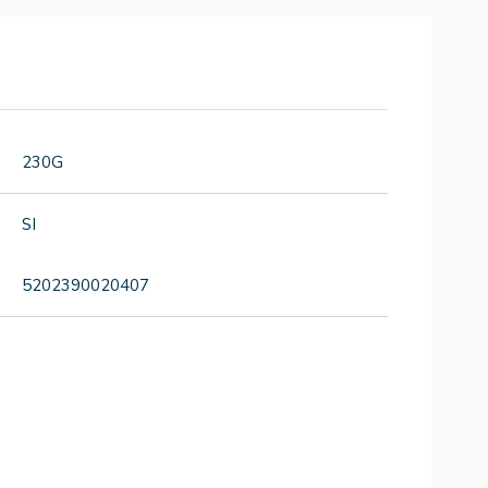
230G
SI
5202390020407