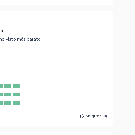
ble
he visto más barato.
Me gusta (
0
)