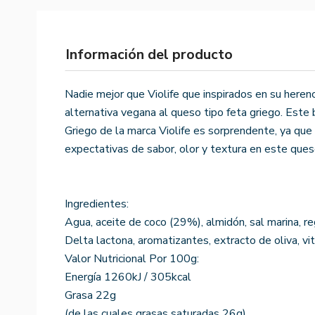
Información del producto
Nadie mejor que Violife que inspirados en su herenc
alternativa vegana al queso tipo feta griego. Est
Griego de la marca Violife es sorprendente, ya que
expectativas de sabor, olor y textura en este ques
Ingredientes:
Agua, aceite de coco (29%), almidón, sal marina, re
Delta lactona, aromatizantes, extracto de oliva, v
Valor Nutricional Por 100g:
Energía 1260kJ / 305kcal
Grasa 22g
(de las cuales grasas saturadas 26g)