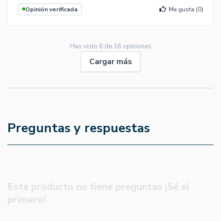
Opinión verificada
Me gusta (
0
)
Has visto
6
de
16
opiniones
Cargar más
Preguntas y respuestas
Este producto no tiene preguntas ¡Sé el
primero!