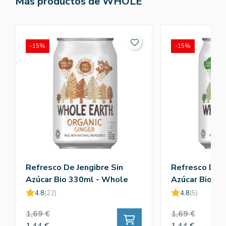
Más productos de WHOLE
-15%
-15%
Refresco De Jengibre Sin
Refresco De S
Azúcar Bio 330ml - Whole
Azúcar Bio 3
4.8
(22)
4.8
(5)
1,69 €
1,69 €