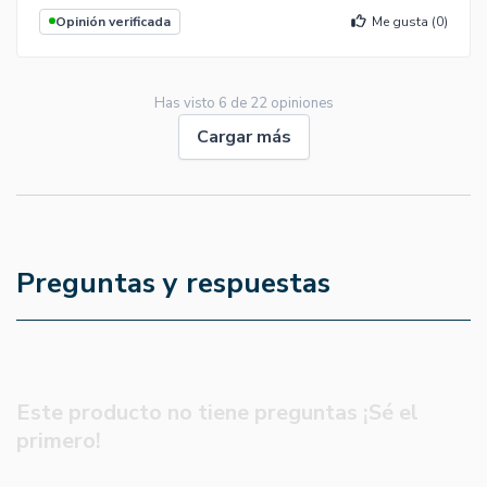
Opinión verificada
Me gusta (
0
)
Has visto
6
de
22
opiniones
Cargar más
Preguntas y respuestas
Este producto no tiene preguntas ¡Sé el
primero!