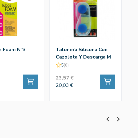
e Foam Nº3
Talonera Silicona Con
R
Cazoleta Y Descarga M
An
5
(0)
23,57 €
6,
20,03 €
5,