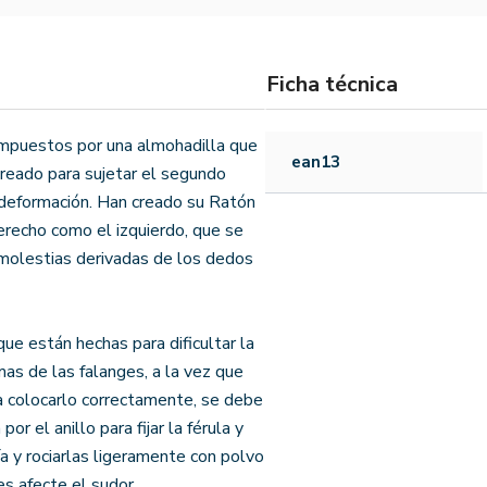
Ficha técnica
mpuestos por una almohadilla que
ean13
creado para sujetar el segundo
a deformación. Han creado su Ratón
derecho como el izquierdo, que se
 molestias derivadas de los dedos
que están hechas para dificultar la
mas de las falanges, a la vez que
a colocarlo correctamente, se debe
or el anillo para fijar la férula y
ía y rociarlas ligeramente con polvo
es afecte el sudor.