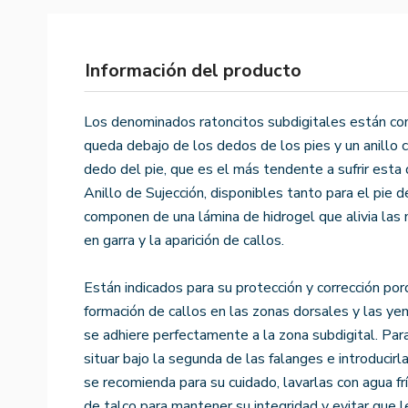
Información del producto
Los denominados ratoncitos subdigitales están co
queda debajo de los dedos de los pies y un anillo 
dedo del pie, que es el más tendente a sufrir est
Anillo de Sujección, disponibles tanto para el pie 
componen de una lámina de hidrogel que alivia las
en garra y la aparición de callos.
Están indicados para su protección y corrección por
formación de callos en las zonas dorsales y las ye
se adhiere perfectamente a la zona subdigital. Par
situar bajo la segunda de las falanges e introducirla p
se recomienda para su cuidado, lavarlas con agua fr
de talco para mantener su integridad y evitar que l