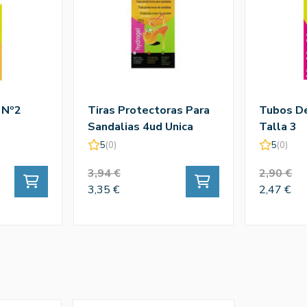
 Nº2
Tiras Protectoras Para
Tubos D
Sandalias 4ud Unica
Talla 3
5
(0)
5
(0)
3,94 €
2,90 €
3,35 €
2,47 €