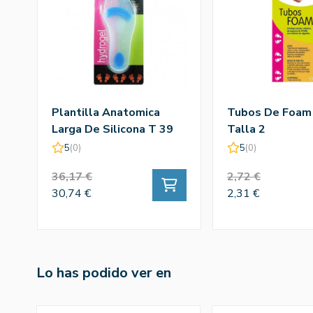
Plantilla Anatomica
Tubos De Foam
Larga De Silicona T 39
Talla 2
40
5
(0)
5
(0)
36,17 €
2,72 €
30,74 €
2,31 €
Lo has podido ver en