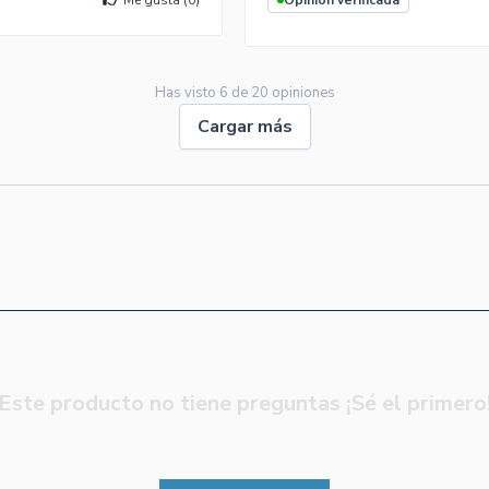
Me gusta (
0
)
Opinión verificada
Has visto
6
de
20
opiniones
Cargar más
Este producto no tiene preguntas ¡Sé el primero