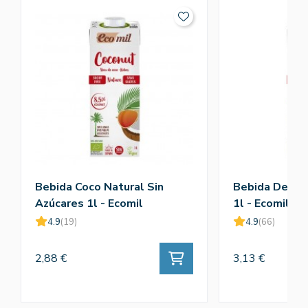
Bebida Coco Natural Sin
Bebida De Al
Azúcares 1l - Ecomil
1l - Ecomil
4.9
(19)
4.9
(66)
2,88 €
3,13 €