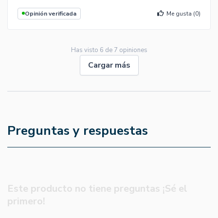
Opinión verificada
Me gusta (
0
)
Has visto
6
de
7
opiniones
Cargar más
Preguntas y respuestas
Este producto no tiene preguntas ¡Sé el
primero!