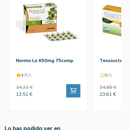
Normo Lx 650mg 75comp
Tensiostend
4.7
(3)
5
(0)
14,22 €
24,85 €
13,51 €
23,61 €
Lo has podido ver en