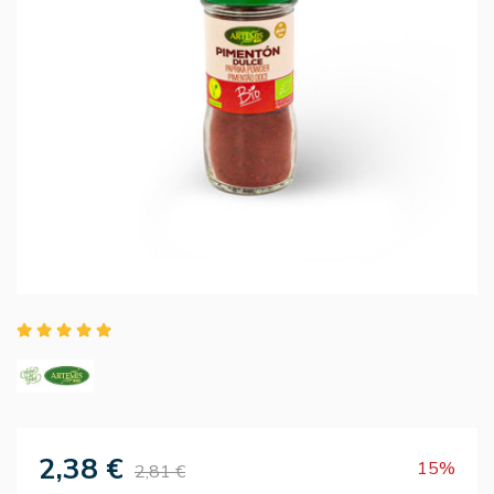
2,38 €
15%
2,81 €