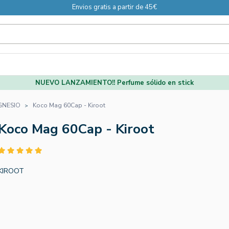
Envios gratis a partir de 45€
NUEVO LANZAMIENTO!! Perfume sólido en stick
NESIO
Koco Mag 60Cap - Kiroot
Koco Mag 60Cap - Kiroot
KIROOT