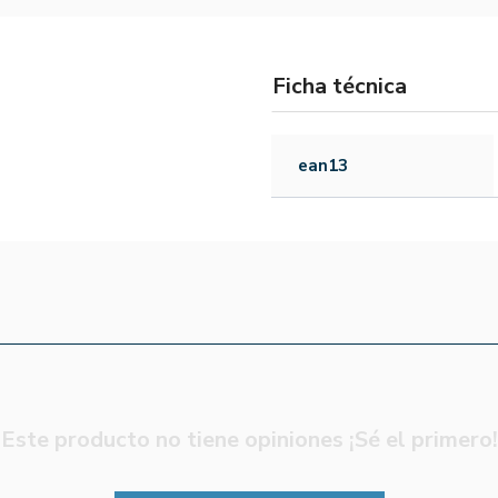
Ficha técnica
ean13
Este producto no tiene opiniones ¡Sé el primero!