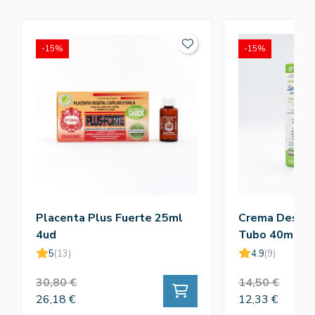
-15%
-15%
Placenta Plus Fuerte 25ml
Crema Desodo
4ud
Tubo 40ml
5
(13)
4.9
(9)
30,80 €
14,50 €
26,18 €
12,33 €