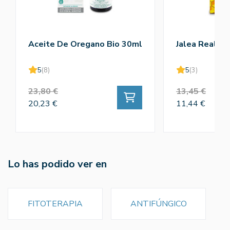
Aceite De Oregano Bio 30ml
Jalea Real Pu
5
(8)
5
(3)
23,80 €
13,45 €
20,23 €
11,44 €
Lo has podido ver en
FITOTERAPIA
ANTIFÚNGICO