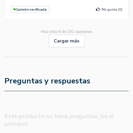
Opinión verificada
Me gusta (
0
)
Has visto
6
de
191
opiniones
Cargar más
Preguntas y respuestas
Este producto no tiene preguntas ¡Sé el
primero!