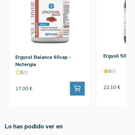
Ergysil 500ml
Ergycol Balance 60cap -
Nutergia
5
(9)
5
(0)
22,10 €
17,00 €
Lo has podido ver en