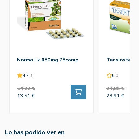
Normo Lx 650mg 75comp
Tensiostend
4.7
(3)
5
(0)
14,22 €
24,85 €
13,51 €
23,61 €
Lo has podido ver en