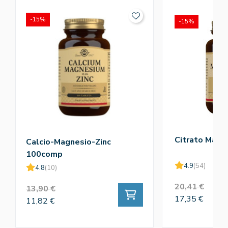
-15%
-15%
Citrato Magn
Calcio-Magnesio-Zinc
100comp
4.9
(54)
4.8
(10)
20,41 €
13,90 €
17,35 €
11,82 €