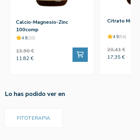
Citrato Magn
Calcio-Magnesio-Zinc
100comp
4.9
(54)
4.8
(10)
20,41 €
13,90 €
17,35 €
11,82 €
Lo has podido ver en
FITOTERAPIA