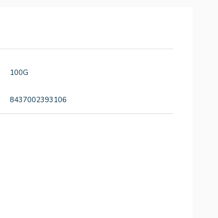
100G
8437002393106