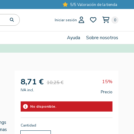
5/5 Valoración de la tienda
Iniciar sesión
0
Ayuda
Sobre nosotros
s
8,71 €
15%
10,25 €
IVA incl.
Precio
No disponible.
ngs
Cantidad
inas