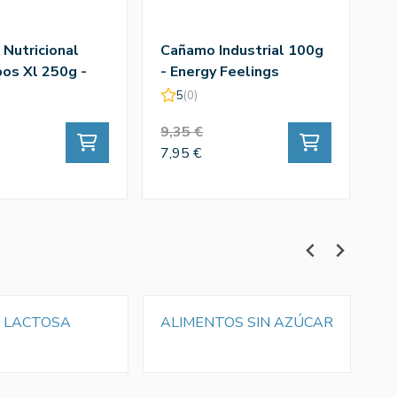
 Nutricional
Cañamo Industrial 100g
S
pos Xl 250g -
- Energy Feelings
1k
eelings
5
(0)
9,35 €
1
7,95 €
12
N LACTOSA
ALIMENTOS SIN AZÚCAR