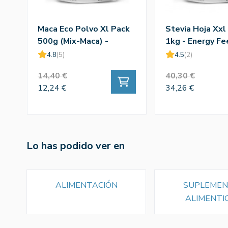
Maca Eco Polvo Xl Pack
Stevia Hoja Xxl
500g (Mix-Maca) -
1kg - Energy Fe
Energy Feelings
4.8
(5)
4.5
(2)
14,40 €
40,30 €
12,24 €
34,26 €
Lo has podido ver en
ALIMENTACIÓN
SUPLEME
ALIMENTI