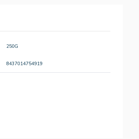
250G
8437014754919