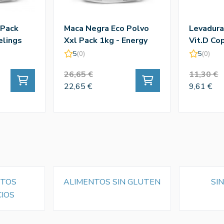
 Pack
Maca Negra Eco Polvo
Levadura
elings
Xxl Pack 1kg - Energy
Vit.D Co
Feelings
Energy F
5
(0)
5
(0)
26,65 €
11,30 €
22,65 €
9,61 €
NTOS
ALIMENTOS SIN GLUTEN
SI
CIOS