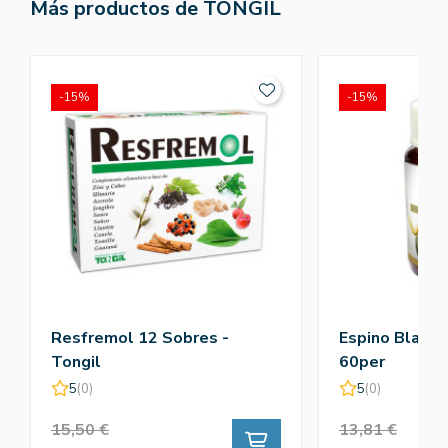
Más productos de TONGIL
-15%
-15%
Resfremol 12 Sobres -
Espino Blanco
Tongil
60per
5
(0)
5
(0)
15,50 €
13,81 €