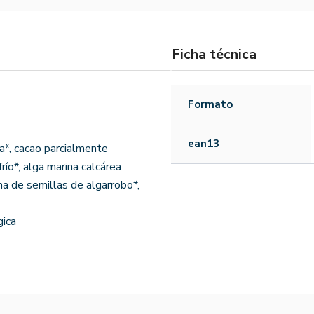
Ficha técnica
Formato
ean13
*, cacao parcialmente
ío*, alga marina calcárea
a de semillas de algarrobo*,
gica