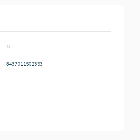
1L
8437011502353