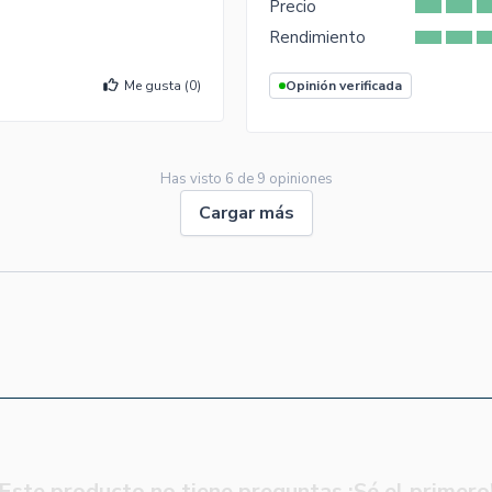
Precio
Rendimiento
Me gusta (
0
)
Opinión verificada
Has visto
6
de
9
opiniones
Cargar más
Este producto no tiene preguntas ¡Sé el primero