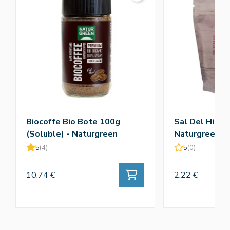
Biocoffe Bio Bote 100g
Sal Del Himal
(Soluble) - Naturgreen
Naturgreen
5
(4)
5
(0)
10,74 €
2,22 €