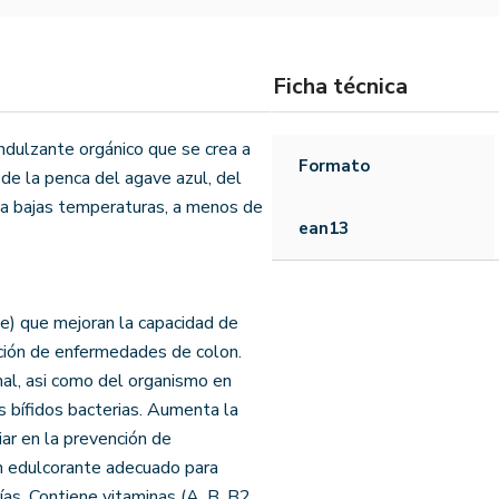
Ficha técnica
dulzante orgánico que se crea a
Formato
r de la penca del agave azul, del
 a bajas temperaturas, a menos de
ean13
le) que mejoran la capacidad de
nción de enfermedades de colon.
nal, asi como del organismo en
s bífidos bacterias. Aumenta la
iar en la prevención de
un edulcorante adecuado para
as. Contiene vitaminas (A, B, B2,