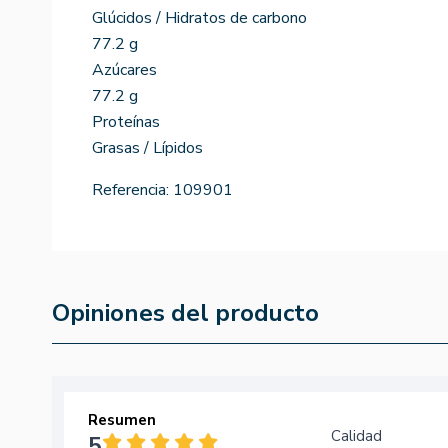
Glúcidos / Hidratos de carbono
77.2 g
Azúcares
77.2 g
Proteínas
Grasas / Lípidos
Referencia:
109901
Opiniones del producto
Resumen
Calidad
5