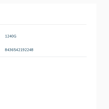
1240G
8436542192248