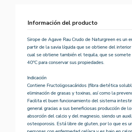
Información del producto
Sirope de Agave Rau Crudo de Naturgreen es un en
partir de la savia líquida que se obtiene del interio
cual se obtiene también el tequila, que se somete
40ºC para conservar sus propiedades.
Indicación
Contiene Fructoligosacáridos (fibra dietética solub
eliminación de grasas y toxinas, así como la preve
Facilita el buen funcionamiento del sistema intesti
general gracias a sus beneficiosas producción de lo
absorción del calcio y del magnesio, siendo un auxil
osteoporosis. Está libre de gluten, por lo que es 
personas con enfermedad celíaca y es bajo en calorí