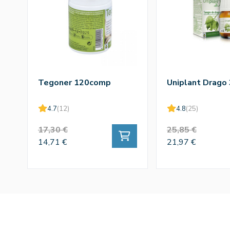
Tegoner 120comp
Uniplant Drago
4.7
(12)
4.8
(25)
17,30 €
25,85 €
14,71 €
21,97 €