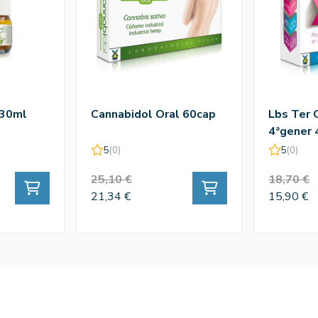
 30ml
Cannabidol Oral 60cap
Lbs Ter 
4ªgener
5
(0)
5
(0)
25,10 €
18,70 €
21,34 €
15,90 €