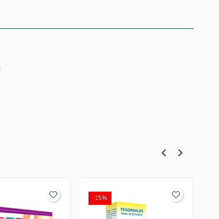
!
-15%