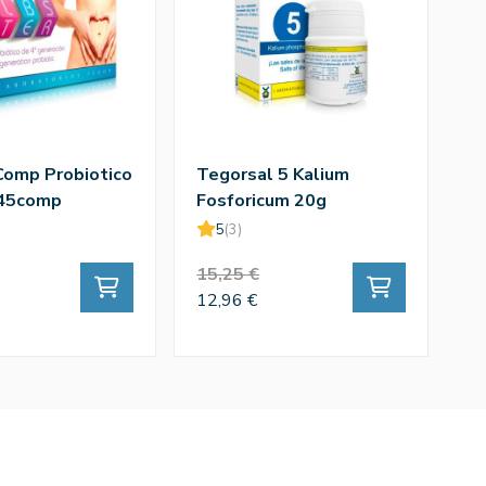
Comp Probiotico
Tegorsal 5 Kalium
 45comp
Fosforicum 20g
5
(3)
15,25 €
12,96 €