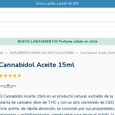
Envios gratis a partir de 45€
NUEVO LANZAMIENTO!! Perfume sólido en stick
AD
SUPLEMENTOS PARA LAS ARTICULACIONES
Cannabidol Aceite 15ml
Cannabidol Aceite 15ml
El Cannabidol Aceite 15ml es un producto natural, extraído de la
planta de cannabis, libre de THC y con un alto contenido de CBD.
Este aceite, de rápida absorción, es conocido por sus propiedades
relajantes y antiinflamatorias, siendo ideal para aliviar el estrés, la