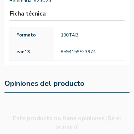
Referencia:
523023
Ficha técnica
Formato
100TAB
ean13
8594159533974
Opiniones del producto
Este producto no tiene opiniones ¡Sé el
primero!