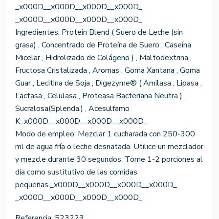
_x000D__x000D__x000D__x000D_
_x000D__x000D__x000D__x000D_
Ingredientes: Protein Blend ( Suero de Leche (sin
grasa) , Concentrado de Proteína de Suero , Caseína
Micelar , Hidrolizado de Colágeno ) , Maltodextrina ,
Fructosa Cristalizada , Aromas , Goma Xantana , Goma
Guar , Lecitina de Soja , Digezyme® ( Amilasa , Lipasa ,
Lactasa , Celulasa , Proteasa Bacteriana Neutra ) ,
Sucralosa(Splenda.) , Acesulfamo
K_x000D__x000D__x000D__x000D_
Modo de empleo: Mezclar 1 cucharada con 250-300
ml de agua fría o leche desnatada. Utilice un mezclador
y mezcle durante 30 segundos. Tome 1-2 porciones al
dia como sustitutivo de las comidas
pequeñas._x000D__x000D__x000D__x000D_
_x000D__x000D__x000D__x000D_
Referencia:
523223