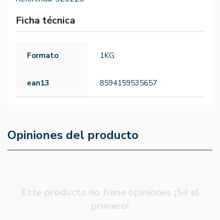
Ficha técnica
Formato
1KG
ean13
8594159535657
Opiniones del producto
Este producto no tiene opiniones ¡Sé el
primero!