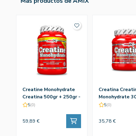
Más productos de AMIX
Creatine Monohydrate
Creatina Creati
Creatina 500gr + 250gr -
Monohydrate 30
Amix
Amix
5
(0)
5
(0)
59,89 €
35,78 €