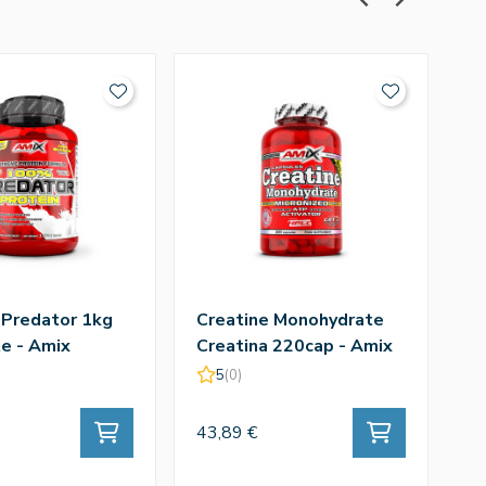
 Predator 1kg
Creatine Monohydrate
Q
e - Amix
Creatina 220cap - Amix
T
A
5
(0)
43,89 €
43