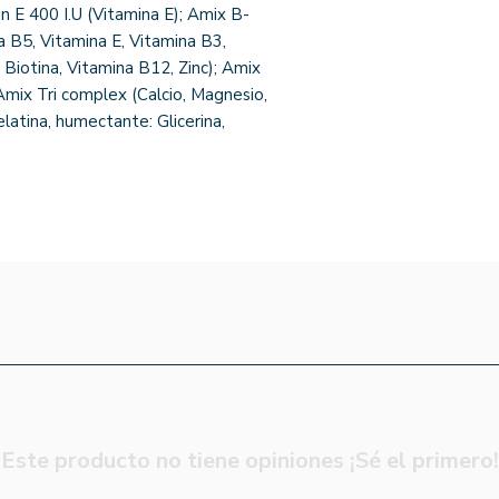
in E 400 I.U (Vitamina E); Amix B-
a B5, Vitamina E, Vitamina B3,
 Biotina, Vitamina B12, Zinc); Amix
Amix Tri complex (Calcio, Magnesio,
elatina, humectante: Glicerina,
Este producto no tiene opiniones ¡Sé el primero!