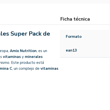
Ficha técnica
ales Super Pack de
Formato
ean13
uropa,
Amix Nutrition
, es un
as
vitaminas
y
minerales
anismo. Este producto está
amina C
, un complejo de
vitaminas