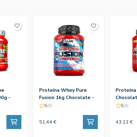
ne
Proteína Whey Pure
Proteína
0g -
Fusion 1kg Chocolate -
Chocolat
Amix
5
(0)
5
(0)
51,44 €
43,11 €