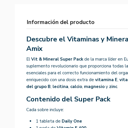
Información del producto
Descubre el Vitaminas y Miner
Amix
El
Vit & Mineral Super Pack
de la marca líder en E
suplemento revolucionario que proporciona todas l
esenciales para el correcto funcionamiento del org
enriquecido con una dosis extra de
vitamina E
,
vit
del grupo B
,
lecitina
,
calcio
,
magnesio
y
zinc
.
Contenido del Super Pack
Cada sobre incluye:
1 tableta de
Daily One
1 perla de
Vitamin E 400