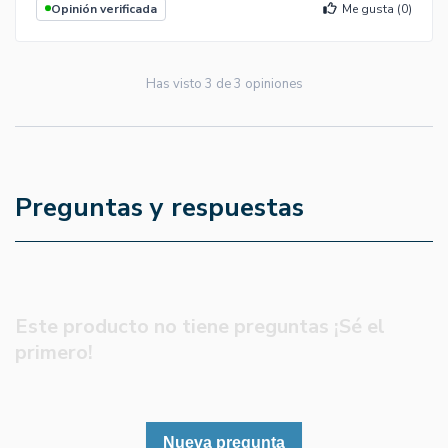
Opinión verificada
Me gusta (
0
)
Has visto
3
de
3
opiniones
Preguntas y respuestas
Este producto no tiene preguntas ¡Sé el
primero!
Nueva pregunta