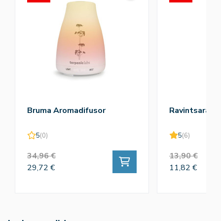
Bruma Aromadifusor
Ravintsara 1
5
(0)
5
(6)
34,96 €
13,90 €
29,72 €
11,82 €