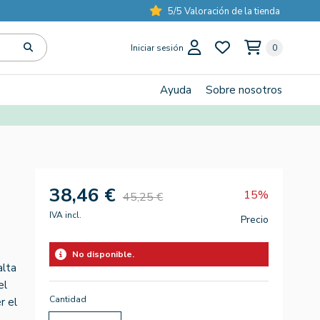
5/5 Valoración de la tienda
Iniciar sesión
0
Ayuda
Sobre nosotros
38,46 €
15%
45,25 €
IVA incl.
Precio
No disponible.
alta
el
Cantidad
r el