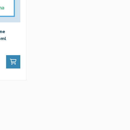
one
5ml