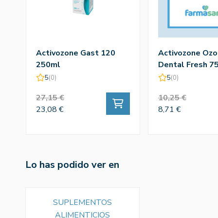
Activozone Gast 120
Activozone Oz
250ml
Dental Fresh 7
5
(0)
5
(0)
27,15 €
10,25 €
23,08 €
8,71 €
Lo has podido ver en
SUPLEMENTOS
ALIMENTICIOS