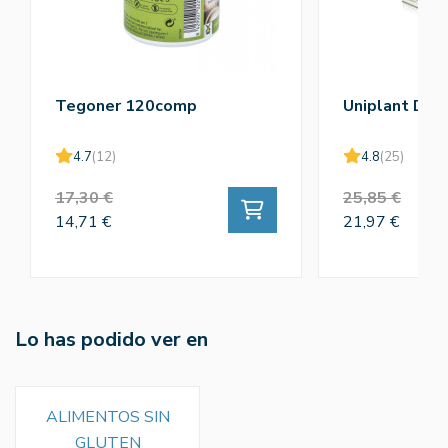
Tegoner 120comp
Uniplant Dra
4.7
(12)
4.8
(25)
17,30 €
25,85 €
14,71 €
21,97 €
Lo has podido ver en
ALIMENTOS SIN
GLUTEN