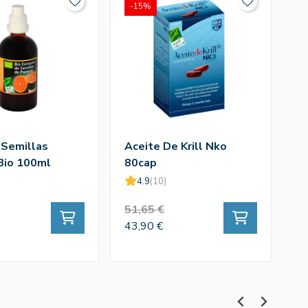
-15%
-
 Semillas
Aceite De Krill Nko
Cu
Bio 100ml
80cap
4.9
(10)
51,65 €
2
43,90 €
22