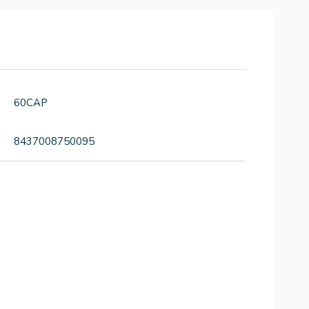
60CAP
8437008750095