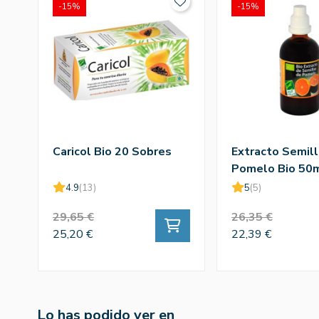
-15%
-15%
Caricol Bio 20 Sobres
Extracto Semil
Pomelo Bio 50
4.9
(13)
5
(5)
29,65 €
26,35 €
25,20 €
22,39 €
Lo has podido ver en