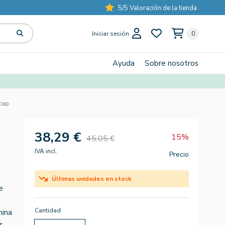
5/5 Valoración de la tienda
Iniciar sesión
0
Ayuda
Sobre nosotros
0cap
38,29 €
15%
45,05 €
IVA incl.
Precio
Últimas unidades en stock
e
Cantidad
mina
s