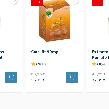
-15%
-15%
las
Curcufit 90cap
Extracto
ml
Pomelo 
4.9
(32)
4.8
(4)
65,95 €
43,95 €
56,05 €
37,35 €