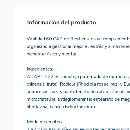
Información del producto
Vitalidad 60 CAP de Resiliens, es un complemento
organismo a gestionar mejor el estrés y a mantener
bienestar físico y mental.
Ingredientes:
ADAPT 232-S: complejo patentado de extractos s
chinensis, fruta), Rodiola (Rhodiola rosea, raíz) y 
senticosus, raíz) y pantotenato de calcio; cápsula 
microcristalina; antiaglomerante: estearato de magne
riboflavina; tiamina hidroclorhidrato
Modo de empleo:
2 a 4 cápsulas al día o siguiendo las recomendacio