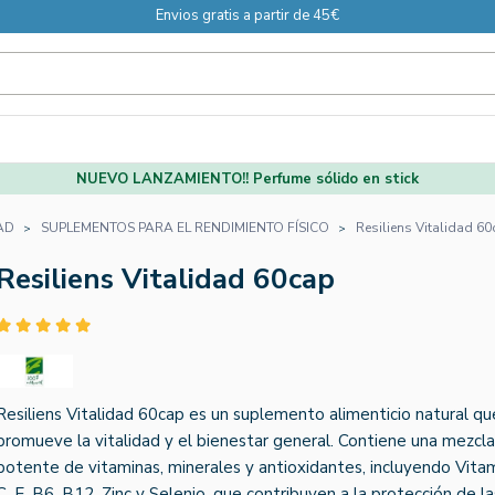
Envios gratis a partir de 45€
NUEVO LANZAMIENTO!! Perfume sólido en stick
AD
SUPLEMENTOS PARA EL RENDIMIENTO FÍSICO
Resiliens Vitalidad 6
Resiliens Vitalidad 60cap
Resiliens Vitalidad 60cap es un suplemento alimenticio natural qu
promueve la vitalidad y el bienestar general. Contiene una mezcla
potente de vitaminas, minerales y antioxidantes, incluyendo Vita
C, E, B6, B12, Zinc y Selenio, que contribuyen a la protección de la