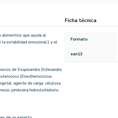
Ficha técnica
 alimenticio que ayuda al
Formato
 la estabilidad emocional1 y el
ean13
ecos de Esquisandra (Schisandra
Eleuterococo (Eleutheroccocus
vegetal; agente de carga: celulosa
sio; piridoxina hidroclorhidrato;
nes de un experto.