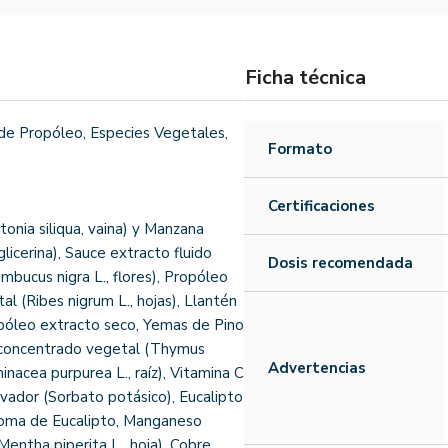
Ficha técnica
de Propóleo, Especies Vegetales,
Formato
Certificaciones
onia siliqua, vaina) y Manzana
licerina), Sauce extracto fluido
Dosis recomendada
mbucus nigra L., flores), Propóleo
l (Ribes nigrum L., hojas), Llantén
opóleo extracto seco, Yemas de Pino
lo concentrado vegetal (Thymus
Advertencias
chinacea purpurea L., raíz), Vitamina C
rvador (Sorbato potásico), Eucalipto
 Aroma de Eucalipto, Manganeso
entha piperita L., hoja), Cobre