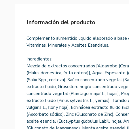
Información del producto
Complemento alimenticio liquido elaborado a base 
Vitaminas, Minerales y Aceites Esenciales.
Ingredientes:
Mezcla de extractos concentrados [Algarrobo (Cerat
(Malus domestica, fruta entera)], Agua, Espesante (g
(Salix Spp., corteza), Saúco concentrado vegetal (Sa
extracto fluido, Grosellero negro concentrado vegeta
concentrado vegetal (Plantago major L., hojas), Pr
extracto fluido (Pinus sylvestris L., yemas), Tomil
vulgaris L., flor y hoja), Echinácea extracto fluido (E
(Ascorbato sódico), Zinc (Gluconato de Zinc), Conse
aceite esencial (Eucalyptus globulus Labill, hoja),
(Gluconato de Manganeso), Menta aceite esencial (M