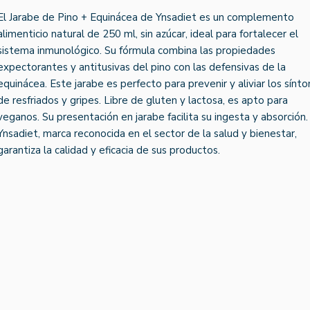
El Jarabe de Pino + Equinácea de Ynsadiet es un complemento
alimenticio natural de 250 ml, sin azúcar, ideal para fortalecer el
sistema inmunológico. Su fórmula combina las propiedades
expectorantes y antitusivas del pino con las defensivas de la
equinácea. Este jarabe es perfecto para prevenir y aliviar los sínt
de resfriados y gripes. Libre de gluten y lactosa, es apto para
veganos. Su presentación en jarabe facilita su ingesta y absorción.
Ynsadiet, marca reconocida en el sector de la salud y bienestar,
garantiza la calidad y eficacia de sus productos.