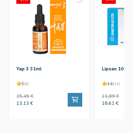
Yap 3 31ml
Lipsan 10mg
5
(8)
4.6
(34)
15,45 €
21,89 €
13,13 €
18,61 €