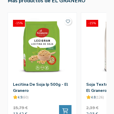
Más productos de EL GRANERO
-15%
-15%
Lecitina De Soja Ip 500g - El
Soja Texturiz
Granero
El Granero
4.9
(60)
4.8
(126)
15,79 €
2,39 €
13,42 €
2,03 €