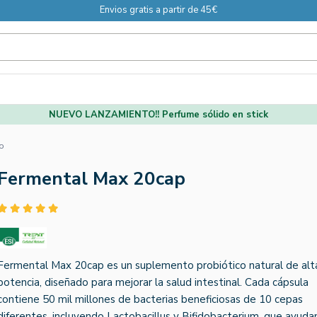
Envios gratis a partir de 45€
NUEVO LANZAMIENTO!! Perfume sólido en stick
p
Fermental Max 20cap
Fermental Max 20cap es un suplemento probiótico natural de alt
potencia, diseñado para mejorar la salud intestinal. Cada cápsula
contiene 50 mil millones de bacterias beneficiosas de 10 cepas
diferentes, incluyendo Lactobacillus y Bifidobacterium, que ayuda