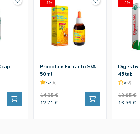
-15%
-15%
0cap
Propolaid Extracto S/A
Digestiv
50ml
45tab
4.7
(6)
5
(0)
14,95 €
19,95 €
12,71 €
16,96 €