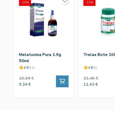
-15%
-15%
Melatonina Pura 1.9g
Trelax Bote 10
50ml
4.9
(11)
4.8
(5)
10,99 €
13,45 €
9,34 €
11,43 €