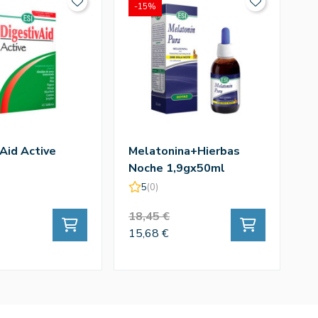
-15%
-
 Aid Active
Melatonina+Hierbas
Pr
Noche 1,9gx50ml
S
5
(0)
18,45 €
1
15,68 €
11