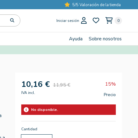
5/5 Valoración de la tienda
Iniciar sesión
0
Ayuda
Sobre nosotros
10,16 €
15%
11,95 €
IVA incl.
Precio
No disponible.
a
Cantidad
n a