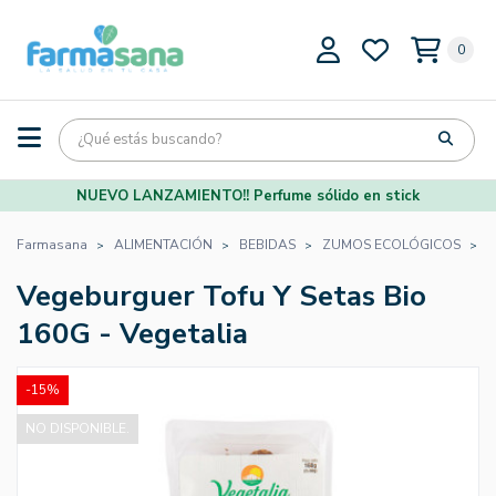
0
NUEVO LANZAMIENTO!! Perfume sólido en stick
Farmasana
ALIMENTACIÓN
BEBIDAS
ZUMOS ECOLÓGICOS
V
Vegeburguer Tofu Y Setas Bio
160G - Vegetalia
-15%
NO DISPONIBLE.