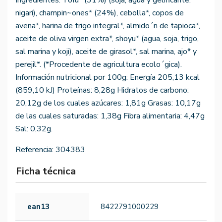
Ingredientes: Tofu* (31%) (soja, agua y gelificante:
nigari), champin~ones* (24%), cebolla*, copos de
avena*, harina de trigo integral*, almido´n de tapioca*,
aceite de oliva virgen extra*, shoyu* (agua, soja, trigo,
sal marina y koji), aceite de girasol*, sal marina, ajo* y
perejil*. (*Procedente de agricultura ecolo´gica).
Información nutricional por 100g: Energía 205,13 kcal
(859,10 kJ) Proteínas: 8,28g Hidratos de carbono:
20,12g de los cuales azúcares: 1,81g Grasas: 10,17g
de las cuales saturadas: 1,38g Fibra alimentaria: 4,47g
Sal: 0,32g.
Referencia:
304383
Ficha técnica
ean13
8422791000229