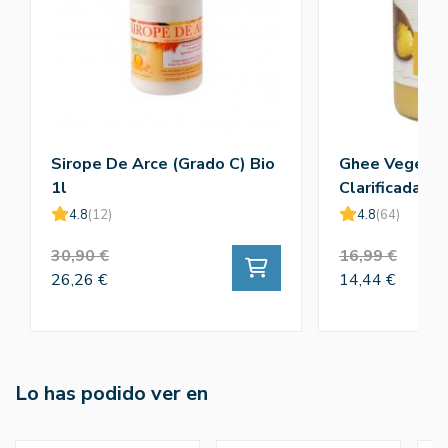
Sirope De Arce (Grado C) Bio
Ghee Vegetali
1l
Clarificada) B
4.8
(12)
4.8
(64)
30,90 €
16,99 €
26,26 €
14,44 €
Lo has podido ver en