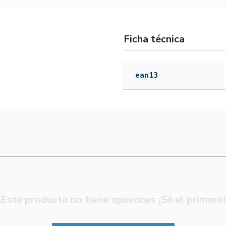
Ficha técnica
ean13
Este producto no tiene opiniones ¡Sé el primero!