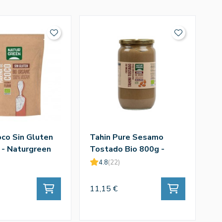
oco Sin Gluten
Tahin Pure Sesamo
S
 - Naturgreen
Tostado Bio 800g -
1
Naturgreen
4.8
(22)
11,15 €
3,