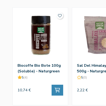
Biocoffe Bio Bote 100g
Sal Del Himalay
(Soluble) - Naturgreen
500g - Naturgr
5
(4)
5
(0)
10,74 €
2,22 €