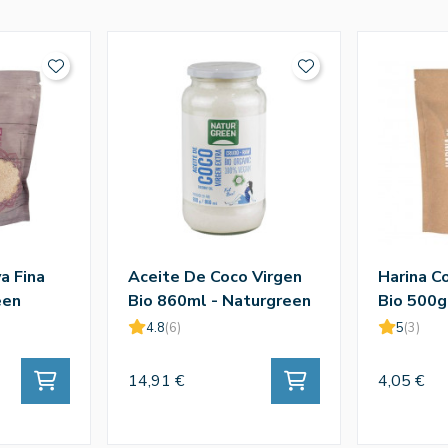
a Fina
Aceite De Coco Virgen
Harina C
een
Bio 860ml - Naturgreen
Bio 500g
4.8
(6)
5
(3)
14,91 €
4,05 €