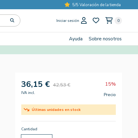
5/5 Valoración de la tienda
Iniciar sesión
0
Ayuda
Sobre nosotros
36,15 €
15%
42,53 €
IVA incl.
Precio
Últimas unidades en stock
Cantidad