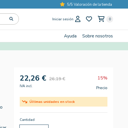
5/5 Valoración de la tienda
Iniciar sesión
0
Ayuda
Sobre nosotros
22,26 €
15%
26,19 €
IVA incl.
Precio
Últimas unidades en stock
io
Cantidad
icar