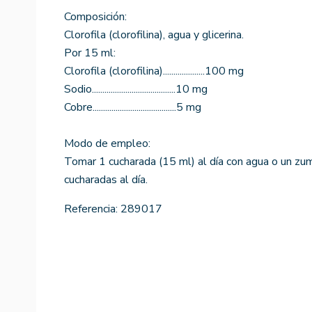
Composición:
Clorofila (clorofilina), agua y glicerina.
Por 15 ml:
Clorofila (clorofilina)....................100 mg
Sodio........................................10 mg
Cobre........................................5 mg
Modo de empleo:
Tomar 1 cucharada (15 ml) al día con agua o un zu
cucharadas al día.
Referencia:
289017