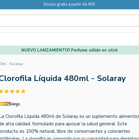
Envios gratis a partir de 45€
NUEVO LANZAMIENTO!! Perfume sólido en stick
0ml - Solaray
Clorofila Líquida 480ml - Solaray
La Clorofila Líquida 480ml de Solaray es un suplemento alimentic
de alta calidad, formulado para apoyar la salud general. Este
producto es 100% natural, libre de conservantes y colorantes
artificiales. La clorofila es conocida por su capacidad para desintox