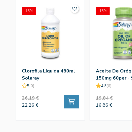
-15%
-15%
Clorofila Líquida 480ml -
Aceite De Orég
Solaray
150mg 60per - 
5
(0)
4.8
(6)
26,19 €
19,84 €
22,26 €
16,86 €