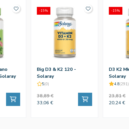
-15%
-15%
ano
Big D3 & K2 120 -
D3 K2 Mk
Solaray
Solaray
Solaray
5
(0)
4.8
(291)
38,89 €
23,81 €
33,06 €
20,24 €