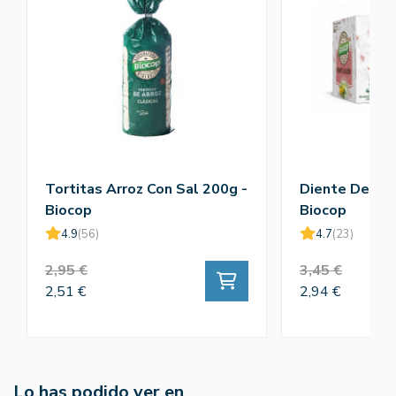
Tortitas Arroz Con Sal 200g -
Diente De Leo
Biocop
Biocop
4.9
(56)
4.7
(23)
2,95 €
3,45 €
2,51 €
2,94 €
Lo has podido ver en