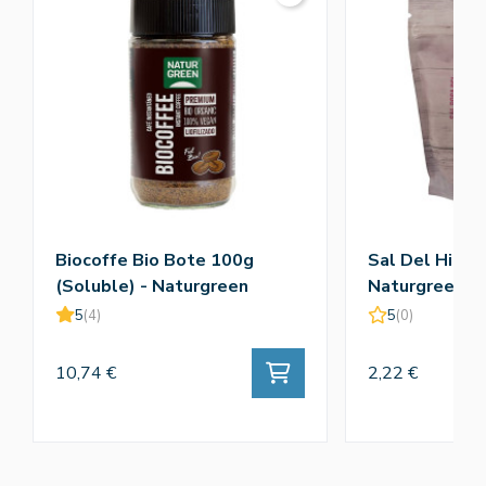
Biocoffe Bio Bote 100g
Sal Del Himal
(Soluble) - Naturgreen
Naturgreen
5
(4)
5
(0)
10,74 €
2,22 €