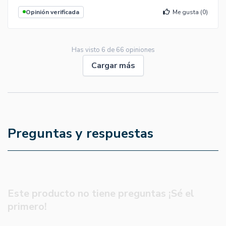
Opinión verificada
Me gusta (
0
)
Has visto
6
de
66
opiniones
Cargar más
Preguntas y respuestas
Este producto no tiene preguntas ¡Sé el
primero!