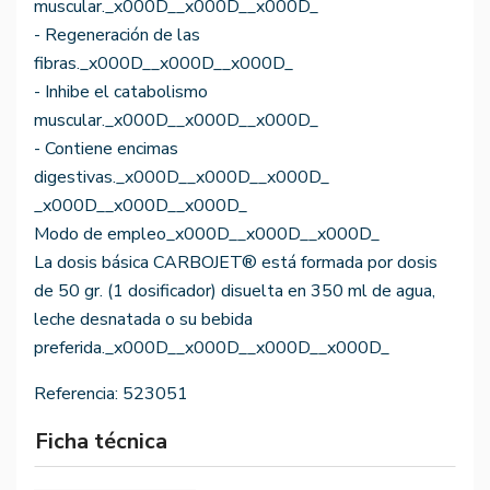
muscular._x000D__x000D__x000D_
- Regeneración de las
fibras._x000D__x000D__x000D_
- Inhibe el catabolismo
muscular._x000D__x000D__x000D_
- Contiene encimas
digestivas._x000D__x000D__x000D_
_x000D__x000D__x000D_
Modo de empleo_x000D__x000D__x000D_
La dosis básica CARBOJET® está formada por dosis
de 50 gr. (1 dosificador) disuelta en 350 ml de agua,
leche desnatada o su bebida
preferida._x000D__x000D__x000D__x000D_
Referencia:
523051
Ficha técnica