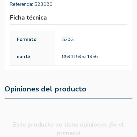
Referencia:
523080
Ficha técnica
Formato
520G
ean13
8594159531956
Opiniones del producto
Este producto no tiene opiniones ¡Sé el
primero!